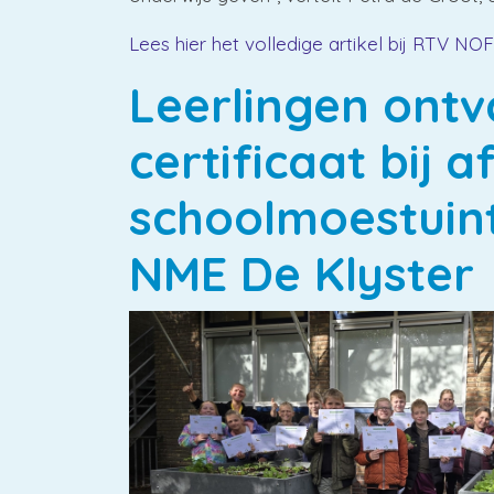
Lees hier het volledige artikel bij RTV NOF
Leerlingen ont
certificaat bij a
schoolmoestuint
NME De Klyster