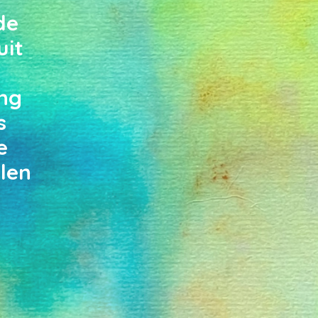
de
uit
ng
s
e
len