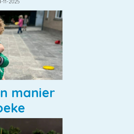
4-11-2025
en manier
oeke