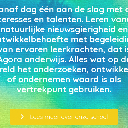
anaf dag één aan de slag met 
teresses en talenten. Leren van
natuurlijke nieuwsgierigheid en
ntwikkelbehoefte met begeleidi
van ervaren leerkrachten, dat i
Agora onderwijs. Alles wat op d
reld het onderzoeken, ontwikke
of ondernemen waard is als
vertrekpunt gebruiken.
Lees meer over onze school