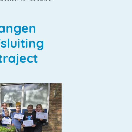
vangen
fsluiting
raject