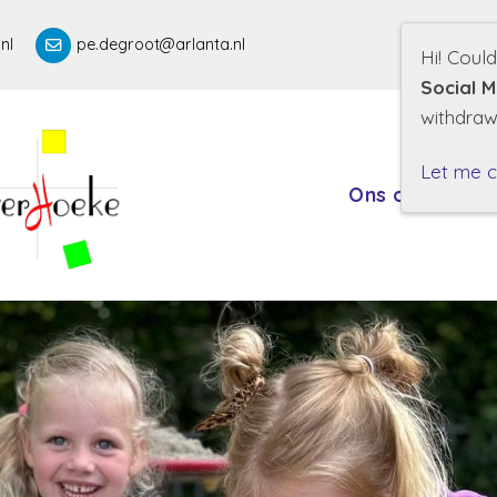
nl
pe.degroot@arlanta.nl
Hi! Coul
Social M
withdraw
Let me 
Ons onderwij
On