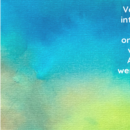
V
in
o
we