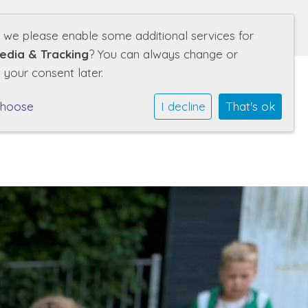
Volg ons ook op:
d we please enable some additional services for
edia & Tracking
? You can always change or
 your consent later.
choose
I decline
That's ok
s
ze school
Informatie
Kalender
Contact